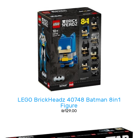
LEGO BrickHeadz 40748 Batman 8in1
Figure
₪
129.00