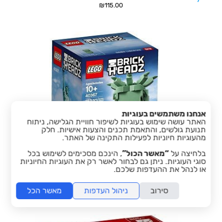
₪
115.00
אנחנו משתמשים בעוגיות
האתר עושה שימוש בעוגיות לשיפור חוויית הגלישה, ניתוח
תנועת גולשים, והתאמת תכנים והצעות אישיות. חלק
מהעוגיות חיוניות לפעילות התקינה של האתר.
בלחיצה על
“מאשר הכול”
, הינכם מסכימים לשימוש בכל
סוגי העוגיות. ניתן גם לבחור לאשר רק את העוגיות החיוניות
או לנהל את ההעדפות שלכם.
LEGO BrickHeadz 40367 Lady Liberty
₪
99.00
סירוב
ניהול העדפות
מאשר הכל