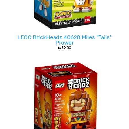
LEGO BrickHeadz 40628 Miles "Tails"
Prower
₪
89.00