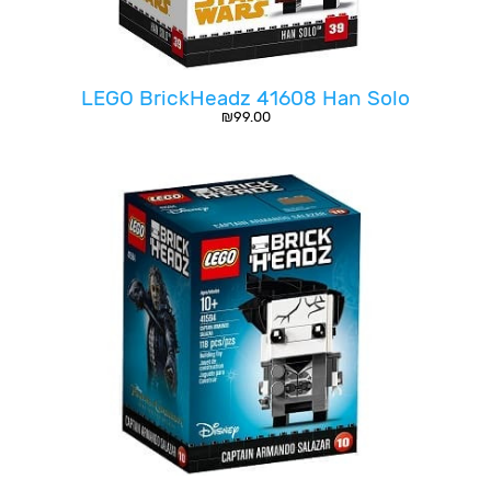
LEGO BrickHeadz 41608 Han Solo
₪
99.00