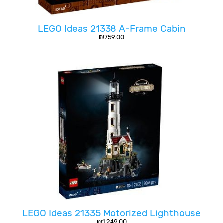
LEGO Ideas 21338 A-Frame Cabin
₪
759.00
LEGO Ideas 21335 Motorized Lighthouse
₪
1,249.00