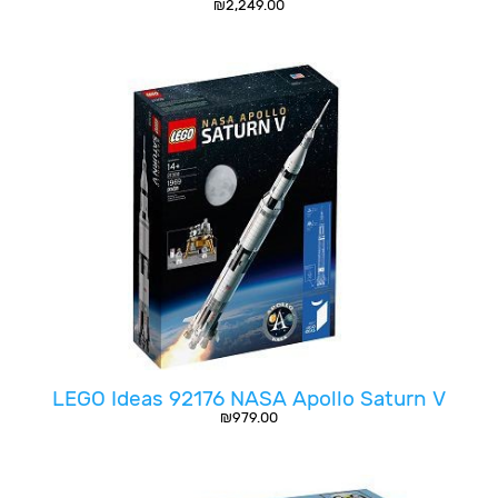
₪
2,249.00
LEGO Ideas 92176 NASA Apollo Saturn V
₪
979.00