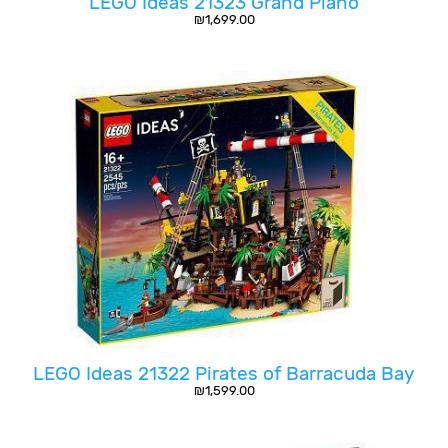
LEGO Ideas 21323 Grand Piano
₪
1,699.00
LEGO Ideas 21322 Pirates of Barracuda Bay
₪
1,599.00