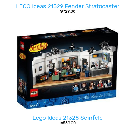
LEGO Ideas 21329 Fender Stratocaster
₪
729.00
Lego Ideas 21328 Seinfeld
₪
589.00