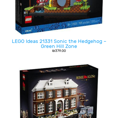
LEGO Ideas 21331 Sonic the Hedgehog –
Green Hill Zone
₪
379.00