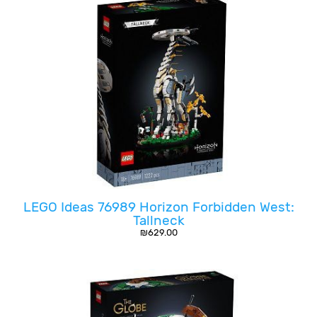
LEGO Ideas 76989 Horizon Forbidden West:
Tallneck
₪
629.00