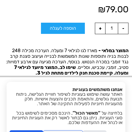
₪
79.00
הוספה לעגלה
המוצר במלאי -
מארז לגו לגילאי 7 ומעלה. הערכה מכילה 248
לבנות בניה ותוספות שונות המשמשות לבנייה ועיצוב סצנת קרב
נגד זומבי במכרה הנטוש. בנוסף, הערכה מגיעה עם ארבע דמויות:
סטיב, זומבי, עכביש, וסליים.
שימו לב, המוצר מיועד לגילאי 7
ומעלה. קיימת סכנת חנק לילדים מתחת לגיל 3.
אנחנו משתמשים בעוגיות
האתר עושה שימוש בעוגיות לשיפור חוויית הגלישה, ניתוח
תנועת גולשים, והתאמת תכנים והצעות אישיות. חלק
מהעוגיות חיוניות לפעילות התקינה של האתר.
בלחיצה על
“מאשר הכול”
, הינכם מסכימים לשימוש בכל
facebook
סוגי העוגיות. ניתן גם לבחור לאשר רק את העוגיות החיוניות
או לנהל את ההעדפות שלכם.