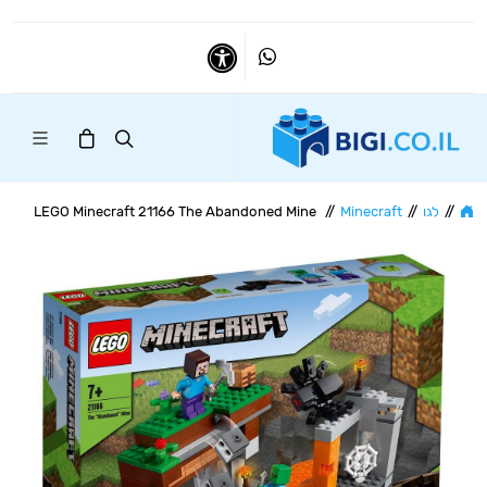
Whatsapp
נגישות
//
לגו
//
Minecraft
//
LEGO Minecraft 21166 The Abandoned Mine