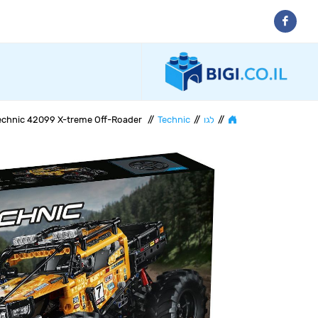
//
לגו
//
Technic
//
echnic 42099 X-treme Off-Roader