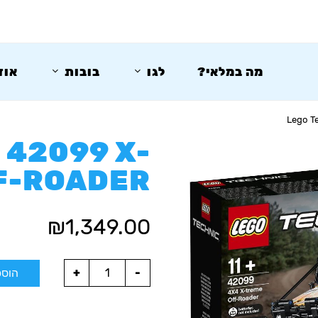
מה במלאי?
לגו
בובות
אוד
Lego T
 42099 X-
F-ROADER
₪
1,349.00
הוספ