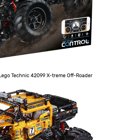
Lego Technic 42099 X-treme Off-Roader