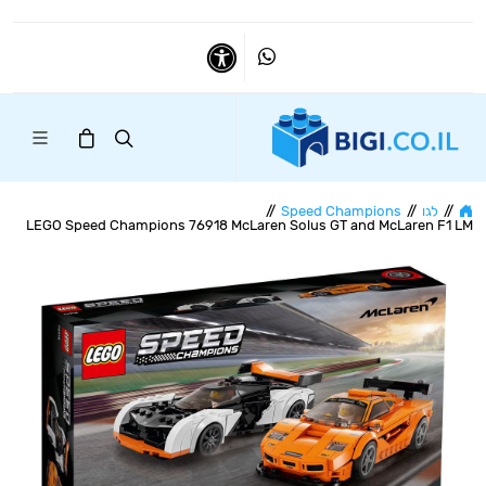
Whatsapp
נגישות
//
לגו
//
Speed Champions
//
LEGO Speed Champions 76918 McLaren Solus GT and McLaren F1 LM