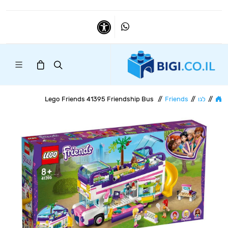
Whatsapp
נגישות
//
לגו
//
Friends
//
Lego Friends 41395 Friendship Bus