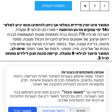
הוספה לעגלה
המוצר אינו זמין מיידית במלאי אך ניתן להזמינו והוא יגיע למלאי
כ14 ימי עסקים מרגע ההזמנה -
מארז לגו לגילאי 8 ומעלה.
הערכה מכילה 778 לבנות בניה ותוספות שונות המשמשות לבניה
ריהוט ועיצוב של אוטובוס טיולים לחברות הכולל מטבח, מספר
מיטות, בריכה קטנה, ועוד. בנוסף, הערכה מגיעה עם שלוש מיני
בובות של אוליביה, מיה, סטפני, ודמות של אוגר חמוד.
שימו לב,
המוצר מיועד לגילאי 8 ומעלה. קיימת סכנת חנק לילדים מתחת
לגיל 3.
אנחנו משתמשים בעוגיות
האתר עושה שימוש בעוגיות לשיפור חוויית הגלישה, ניתוח
תנועת גולשים, והתאמת תכנים והצעות אישיות. חלק
מהעוגיות חיוניות לפעילות התקינה של האתר.
בלחיצה על
“מאשר הכול”
, הינכם מסכימים לשימוש בכל
facebook
סוגי העוגיות. ניתן גם לבחור לאשר רק את העוגיות החיוניות
או לנהל את ההעדפות שלכם.
סירוב
ניהול העדפות
מאשר הכל