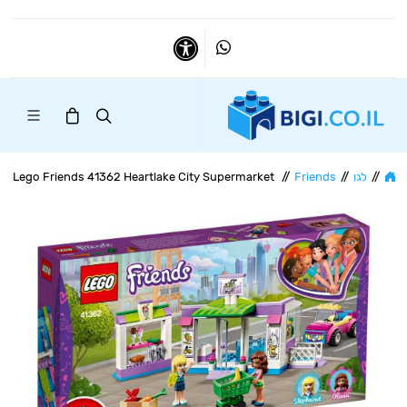
Whatsapp
נגישות
//
לגו
//
Friends
//
Lego Friends 41362 Heartlake City Supermarket