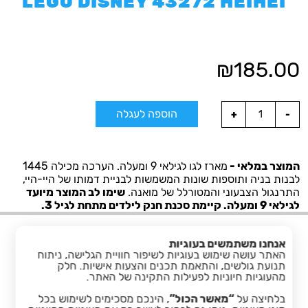
LEGO DISNEY 43272 HEIHEI
₪
185.00
הוספה לעגלה
המוצר במלאי -
מארז לגו לגילאי 9 ומעלה. הערכה מכילה 1445
לבנות בניה ותוספות שונות המשמשות לבניית דמותו של היי-היי,
התרנגול הצבעוני והמטורלל של מואנה.
שימו לב המוצר מיועד
לגילאי 9 ומעלה. קיימת סכנת חנק לילדים מתחת לגיל 3.
אנחנו משתמשים בעוגיות
האתר עושה שימוש בעוגיות לשיפור חוויית הגלישה, ניתוח
תנועת גולשים, והתאמת תכנים והצעות אישיות. חלק
מהעוגיות חיוניות לפעילות התקינה של האתר.
בלחיצה על
“מאשר הכול”
, הינכם מסכימים לשימוש בכל
facebook