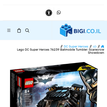
Whatsapp
נגישות
//
לגו
//
DC Super Heroes
//
Lego DC Super Heroes 76239 Batmobile Tumbler: Scarecrow
Showdown